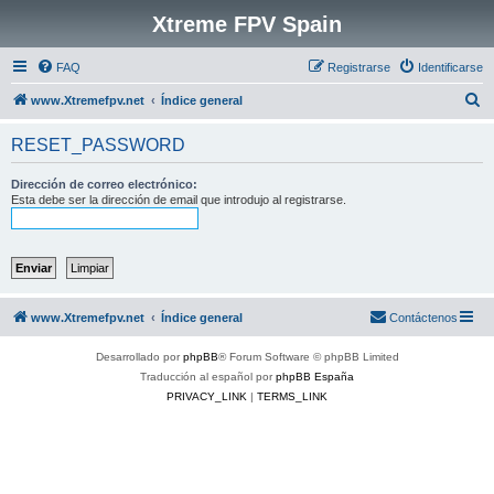
Xtreme FPV Spain
FAQ
Registrarse
Identificarse
B
www.Xtremefpv.net
Índice general
u
RESET_PASSWORD
s
c
Dirección de correo electrónico:
Esta debe ser la dirección de email que introdujo al registrarse.
a
r
www.Xtremefpv.net
Índice general
Contáctenos
Desarrollado por
phpBB
® Forum Software © phpBB Limited
Traducción al español por
phpBB España
PRIVACY_LINK
|
TERMS_LINK