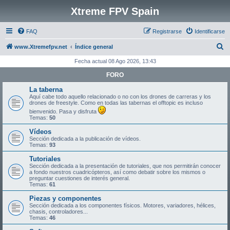
Xtreme FPV Spain
FAQ
Registrarse
Identificarse
B
www.Xtremefpv.net
Índice general
u
Fecha actual 08 Ago 2026, 13:43
s
FORO
c
La taberna
a
Aquí cabe todo aquello relacionado o no con los drones de carreras y los
drones de freestyle. Como en todas las tabernas el offtopic es incluso
r
bienvenido. Pasa y disfruta
Temas:
50
Vídeos
Sección dedicada a la publicación de vídeos.
Temas:
93
Tutoriales
Sección dedicada a la presentación de tutoriales, que nos permitirán conocer
a fondo nuestros cuadricópteros, así como debatir sobre los mismos o
preguntar cuestiones de interés general.
Temas:
61
Piezas y componentes
Sección dedicada a los componentes físicos. Motores, variadores, hélices,
chasis, controladores...
Temas:
46