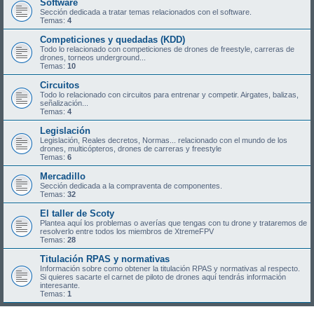
Software
Sección dedicada a tratar temas relacionados con el software.
Temas:
4
Competiciones y quedadas (KDD)
Todo lo relacionado con competiciones de drones de freestyle, carreras de
drones, torneos underground...
Temas:
10
Circuitos
Todo lo relacionado con circuitos para entrenar y competir. Airgates, balizas,
señalización...
Temas:
4
Legislación
Legislación, Reales decretos, Normas... relacionado con el mundo de los
drones, multicópteros, drones de carreras y freestyle
Temas:
6
Mercadillo
Sección dedicada a la compraventa de componentes.
Temas:
32
El taller de Scoty
Plantea aquí los problemas o averías que tengas con tu drone y trataremos de
resolverlo entre todos los miembros de XtremeFPV
Temas:
28
Titulación RPAS y normativas
Información sobre como obtener la titulación RPAS y normativas al respecto.
Si quieres sacarte el carnet de piloto de drones aquí tendrás información
interesante.
Temas:
1