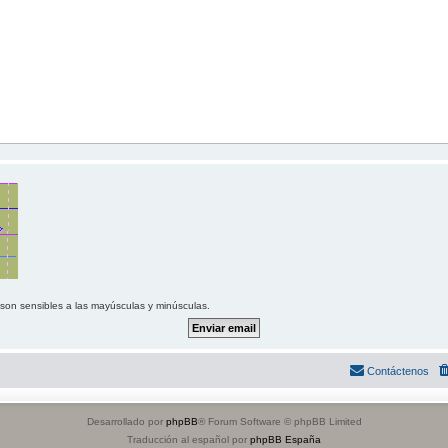
 son sensibles a las mayúsculas y minúsculas.
Contáctenos
Desarrollado por
phpBB
® Forum Software © phpBB Limited
Traducción al español por
phpBB España