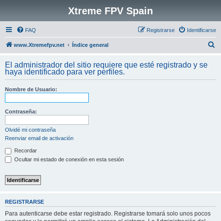
Xtreme FPV Spain
FAQ
Registrarse
Identificarse
B
www.Xtremefpv.net
Índice general
u
El administrador del sitio requiere que esté registrado y se
s
haya identificado para ver perfiles.
c
Nombre de Usuario:
a
r
Contraseña:
Olvidé mi contraseña
Reenviar email de activación
Recordar
Ocultar mi estado de conexión en esta sesión
REGISTRARSE
Para autenticarse debe estar registrado. Registrarse tomará solo unos pocos