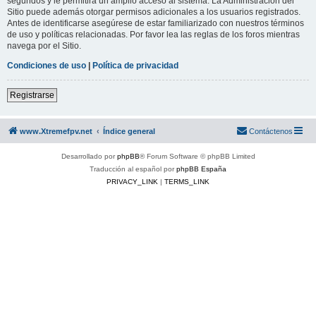
segundos y le permitirá un amplio acceso al sistema. La Administración del
Sitio puede además otorgar permisos adicionales a los usuarios registrados.
Antes de identificarse asegúrese de estar familiarizado con nuestros términos
de uso y políticas relacionadas. Por favor lea las reglas de los foros mientras
navega por el Sitio.
Condiciones de uso
|
Política de privacidad
Registrarse
www.Xtremefpv.net
Índice general
Contáctenos
Desarrollado por
phpBB
® Forum Software © phpBB Limited
Traducción al español por
phpBB España
PRIVACY_LINK
|
TERMS_LINK