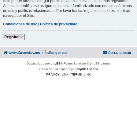
Sitio puede además otorgar permisos adicionales a los usuarios registrados.
Antes de identificarse asegúrese de estar familiarizado con nuestros términos
de uso y políticas relacionadas. Por favor lea las reglas de los foros mientras
navega por el Sitio.
Condiciones de uso
|
Política de privacidad
Registrarse
www.Xtremefpv.net
Índice general
Contáctenos
Desarrollado por
phpBB
® Forum Software © phpBB Limited
Traducción al español por
phpBB España
PRIVACY_LINK
|
TERMS_LINK