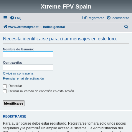
Xtreme FPV Spain
FAQ
Registrarse
Identificarse
B
www.Xtremefpv.net
Índice general
u
Necesita identificarse para citar mensajes en este foro.
s
c
Nombre de Usuario:
a
r
Contraseña:
Olvidé mi contraseña
Reenviar email de activación
Recordar
Ocultar mi estado de conexión en esta sesión
REGISTRARSE
Para autenticarse debe estar registrado. Registrarse tomará solo unos pocos
segundos y le permitirá un amplio acceso al sistema. La Administración del