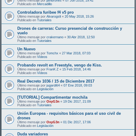
Último mensaje por
javidrones
«
07 Jun 2018, 19:42
Publicado en
Mercadillo
Controladora furibee f4 v5 pro
Último mensaje por
Alvarogslt
«
20 May 2018, 15:26
Publicado en
Tutoriales
Drones de carreras: Curso presencial de construcción y
vuelo
Último mensaje por
crakernano
«
30 Abr 2018, 12:50
Publicado en
Tutoriales
Un Nuevo
Último mensaje por
Tomchx
«
27 Mar 2018, 07:03
Publicado en
Vídeos
Probando revolt en Freestyle, vengo de Kiss.
Último mensaje por
FranK Z
«
15 Feb 2018, 14:46
Publicado en
Vídeos
Real Decreto 1036 / 15 de Diciembre 2017
Último mensaje por
jugardi64
«
07 Ene 2018, 09:03
Publicado en
Legislación
[TUTORIAL] Compartimentar mochila
Último mensaje por
OxyG3n
«
19 Dic 2017, 21:09
Publicado en
Tutoriales
Unión Europea - requisitos básicos para el uso civil de
drones
Último mensaje por
OxyG3n
«
01 Dic 2017, 17:06
Publicado en
Legislación
Duda variadores