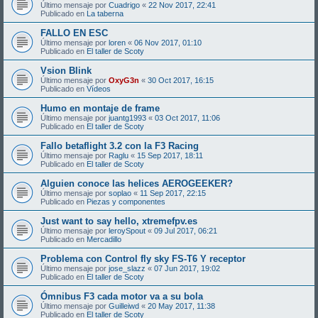
Último mensaje por
Cuadrigo
«
22 Nov 2017, 22:41
Publicado en
La taberna
FALLO EN ESC
Último mensaje por
loren
«
06 Nov 2017, 01:10
Publicado en
El taller de Scoty
Vsion Blink
Último mensaje por
OxyG3n
«
30 Oct 2017, 16:15
Publicado en
Vídeos
Humo en montaje de frame
Último mensaje por
juantg1993
«
03 Oct 2017, 11:06
Publicado en
El taller de Scoty
Fallo betaflight 3.2 con la F3 Racing
Último mensaje por
Raglu
«
15 Sep 2017, 18:11
Publicado en
El taller de Scoty
Alguien conoce las helices AEROGEEKER?
Último mensaje por
soplao
«
11 Sep 2017, 22:15
Publicado en
Piezas y componentes
Just want to say hello, xtremefpv.es
Último mensaje por
leroySpout
«
09 Jul 2017, 06:21
Publicado en
Mercadillo
Problema con Control fly sky FS-T6 Y receptor
Último mensaje por
jose_slazz
«
07 Jun 2017, 19:02
Publicado en
El taller de Scoty
Ómnibus F3 cada motor va a su bola
Último mensaje por
Guilleiwd
«
20 May 2017, 11:38
Publicado en
El taller de Scoty