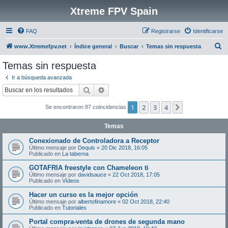
Xtreme FPV Spain
FAQ
Registrarse
Identificarse
B
www.Xtremefpv.net
Índice general
Buscar
Temas sin respuesta
u
Temas sin respuesta
s
Ir a búsqueda avanzada
c
Buscar
Búsqueda avanzada
a
1
2
3
4
Siguiente
Se encontraron 87 coincidencias
r
Temas
Conexionado de Controladora a Receptor
Último mensaje por
Dequis
«
20 Dic 2018, 16:05
Publicado en
La taberna
GOTAFRIA freestyle con Chameleon ti
Último mensaje por
davidsauce
«
22 Oct 2018, 17:05
Publicado en
Vídeos
Hacer un curso es la mejor opción
Último mensaje por
albertofinamore
«
02 Oct 2018, 22:40
Publicado en
Tutoriales
Portal compra-venta de drones de segunda mano