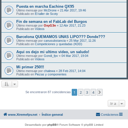
Puesta en marcha Eachine QX95
Último mensaje por
McDrone
«
21 Abr 2017, 19:46
Publicado en
El taller de Scoty
Fin de semana en el FabLab del Burgos
Último mensaje por
OxyG3n
«
12 Abr 2017, 21:23
Publicado en
Vídeos
Barcelona QUEMAMOS UNAS LIPO??? Donde???
Último mensaje por
canusubstancia
«
25 Mar 2017, 11:26
Publicado en
Competiciones y quedadas (KDD)
Aqui os dejo mi ultimo video, un saludo!
Último mensaje por
Gondi_fpv
«
04 Mar 2017, 19:04
Publicado en
Vídeos
Mi primer 250!!!
Último mensaje por
chalewa
«
28 Feb 2017, 14:04
Publicado en
Piezas y componentes
1
2
3
4
Siguiente
Se encontraron 87 coincidencias
Ir a
www.Xtremefpv.net
Índice general
Contáctenos
Desarrollado por
phpBB
® Forum Software © phpBB Limited