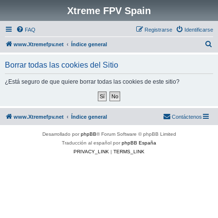
Xtreme FPV Spain
FAQ
Registrarse
Identificarse
B
www.Xtremefpv.net
Índice general
u
Borrar todas las cookies del Sitio
s
c
¿Está seguro de que quiere borrar todas las cookies de este sitio?
a
r
www.Xtremefpv.net
Índice general
Contáctenos
Desarrollado por
phpBB
® Forum Software © phpBB Limited
Traducción al español por
phpBB España
PRIVACY_LINK
|
TERMS_LINK