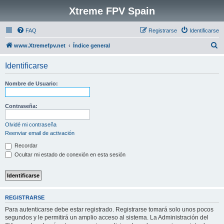
Xtreme FPV Spain
FAQ
Registrarse
Identificarse
B
www.Xtremefpv.net
Índice general
u
Identificarse
s
c
Nombre de Usuario:
a
r
Contraseña:
Olvidé mi contraseña
Reenviar email de activación
Recordar
Ocultar mi estado de conexión en esta sesión
REGISTRARSE
Para autenticarse debe estar registrado. Registrarse tomará solo unos pocos
segundos y le permitirá un amplio acceso al sistema. La Administración del