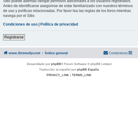
Sitio puede además otorgar permisos adicionales a los usuarios registrados.
Antes de identificarse asegúrese de estar familiarizado con nuestros términos
de uso y políticas relacionadas. Por favor lea las reglas de los foros mientras
navega por el Sitio.
Condiciones de uso
|
Política de privacidad
Registrarse
www.Xtremefpv.net
Índice general
Contáctenos
Desarrollado por
phpBB
® Forum Software © phpBB Limited
Traducción al español por
phpBB España
PRIVACY_LINK
|
TERMS_LINK