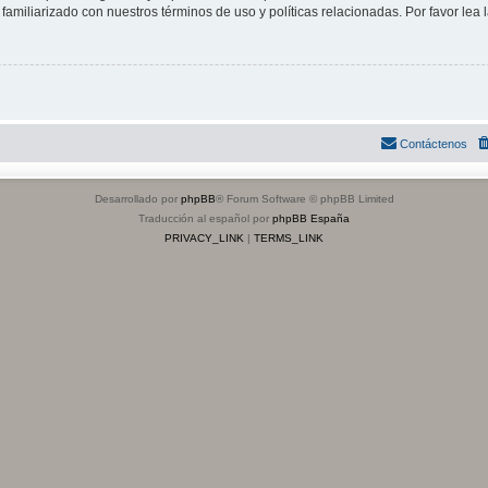
familiarizado con nuestros términos de uso y políticas relacionadas. Por favor lea l
Contáctenos
Desarrollado por
phpBB
® Forum Software © phpBB Limited
Traducción al español por
phpBB España
PRIVACY_LINK
|
TERMS_LINK