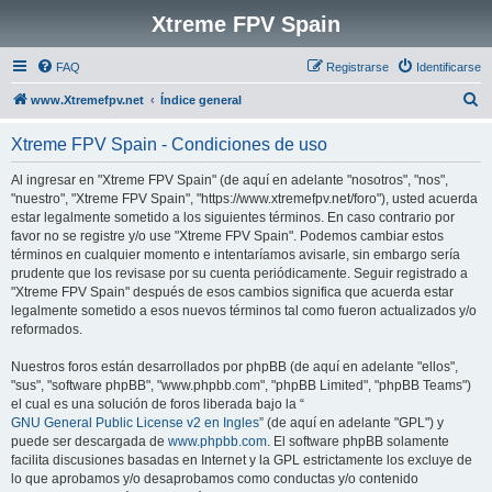
Xtreme FPV Spain
FAQ
Registrarse
Identificarse
B
www.Xtremefpv.net
Índice general
u
Xtreme FPV Spain - Condiciones de uso
s
c
Al ingresar en "Xtreme FPV Spain" (de aquí en adelante "nosotros", "nos",
"nuestro", "Xtreme FPV Spain", "https://www.xtremefpv.net/foro"), usted acuerda
a
estar legalmente sometido a los siguientes términos. En caso contrario por
r
favor no se registre y/o use "Xtreme FPV Spain". Podemos cambiar estos
términos en cualquier momento e intentaríamos avisarle, sin embargo sería
prudente que los revisase por su cuenta periódicamente. Seguir registrado a
"Xtreme FPV Spain" después de esos cambios significa que acuerda estar
legalmente sometido a esos nuevos términos tal como fueron actualizados y/o
reformados.
Nuestros foros están desarrollados por phpBB (de aquí en adelante "ellos",
"sus", "software phpBB", "www.phpbb.com", "phpBB Limited", "phpBB Teams")
el cual es una solución de foros liberada bajo la “
GNU General Public License v2 en Ingles
” (de aquí en adelante "GPL") y
puede ser descargada de
www.phpbb.com
. El software phpBB solamente
facilita discusiones basadas en Internet y la GPL estrictamente los excluye de
lo que aprobamos y/o desaprobamos como conductas y/o contenido