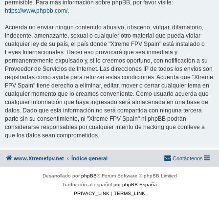
permisible. Para más información sobre phpBB, por favor visite:
https://www.phpbb.com/
.
Acuerda no enviar ningun contenido abusivo, obsceno, vulgar, difamatorio,
indecente, amenazante, sexual o cualquier otro material que pueda violar
cualquier ley de su país, el país donde "Xtreme FPV Spain" está instalado o
Leyes Internacionales. Hacer eso provocará que sea inmediata y
permanentemente expulsado y, si lo creemos oportuno, con notificación a su
Proveedor de Servicios de Internet. Las direcciones IP de todos los envíos son
registradas como ayuda para reforzar estas condiciones. Acuerda que "Xtreme
FPV Spain" tiene derecho a eliminar, editar, mover o cerrar cualquier tema en
cualquier momento que lo creamos conveniente. Como usuario acuerda que
cualquier información que haya ingresado será almacenada en una base de
datos. Dado que esta información no será compartida con ninguna tercera
parte sin su consentimiento, ni "Xtreme FPV Spain" ni phpBB podrán
considerarse responsables por cualquier intento de hacking que conlleve a
que los datos sean comprometidos.
www.Xtremefpv.net
Índice general
Contáctenos
Desarrollado por
phpBB
® Forum Software © phpBB Limited
Traducción al español por
phpBB España
PRIVACY_LINK
|
TERMS_LINK