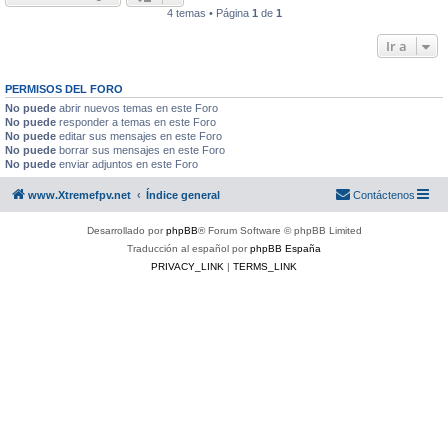
4 temas • Página
1
de
1
Ir a
PERMISOS DEL FORO
No puede
abrir nuevos temas en este Foro
No puede
responder a temas en este Foro
No puede
editar sus mensajes en este Foro
No puede
borrar sus mensajes en este Foro
No puede
enviar adjuntos en este Foro
www.Xtremefpv.net
Índice general
Contáctenos
Desarrollado por
phpBB
® Forum Software © phpBB Limited
Traducción al español por
phpBB España
PRIVACY_LINK
|
TERMS_LINK