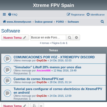
Xtreme FPV Spain
FAQ
Registrarse
Identificarse
B
www.Xtremefpv.net
Índice general
FORO
Software
u
Software
s
Buscar
Búsqueda avanzad
Nuevo Tema
c
4 temas • Página
1
de
1
a
Temas
r
COMUNICACIONES POR VOZ - XTREMEFPV DISCORD
Último mensaje por
OxyG3n
«
14 Dic 2016, 02:03
"Simulador" Liftoff 20% menos por unos días
Último mensaje por
Ancient666
«
12 May 2016, 19:49
Respuestas:
1
Cuentas de correo XtremeFPV.net
Último mensaje por
OxyG3n
«
28 Dic 2015, 01:14
Tutorial para configurar el correo electrónico de XtremeFPV
en android
Último mensaje por
OxyG3n
«
24 Dic 2015, 12:59
Respuestas:
1
Nuevo Tema