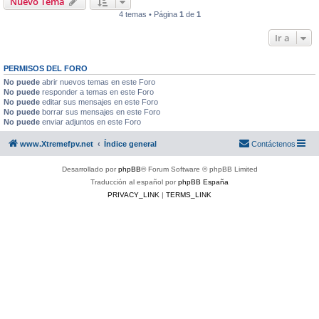
Nuevo Tema
4 temas • Página
1
de
1
Ir a
PERMISOS DEL FORO
No puede
abrir nuevos temas en este Foro
No puede
responder a temas en este Foro
No puede
editar sus mensajes en este Foro
No puede
borrar sus mensajes en este Foro
No puede
enviar adjuntos en este Foro
www.Xtremefpv.net
Índice general
Contáctenos
Desarrollado por
phpBB
® Forum Software © phpBB Limited
Traducción al español por
phpBB España
PRIVACY_LINK
|
TERMS_LINK