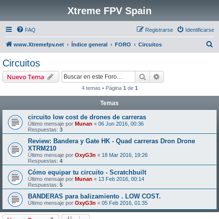
Xtreme FPV Spain
FAQ
Registrarse
Identificarse
B
www.Xtremefpv.net
Índice general
FORO
Circuitos
u
Circuitos
s
Buscar
Búsqueda avanzad
Nuevo Tema
c
4 temas • Página
1
de
1
a
Temas
r
circuito low cost de drones de carreras
Último mensaje por
Munan
«
06 Jun 2016, 00:36
Respuestas:
3
Review: Bandera y Gate HK - Quad carreras Dron Drone
XTRM210
Último mensaje por
OxyG3n
«
18 Mar 2016, 19:26
Respuestas:
4
Cómo equipar tu circuito - Scratchbuilt
Último mensaje por
Munan
«
13 Feb 2016, 00:14
Respuestas:
5
BANDERAS para balizamiento . LOW COST.
Último mensaje por
OxyG3n
«
05 Feb 2016, 01:35