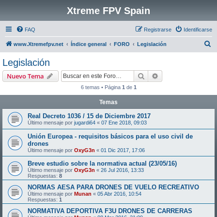
Xtreme FPV Spain
FAQ
Registrarse
Identificarse
B
www.Xtremefpv.net
Índice general
FORO
Legislación
u
Legislación
s
Buscar
Búsqueda avanzad
Nuevo Tema
c
6 temas • Página
1
de
1
a
Temas
r
Real Decreto 1036 / 15 de Diciembre 2017
Último mensaje por
jugardi64
«
07 Ene 2018, 09:03
Unión Europea - requisitos básicos para el uso civil de
drones
Último mensaje por
OxyG3n
«
01 Dic 2017, 17:06
Breve estudio sobre la normativa actual (23/05/16)
Último mensaje por
OxyG3n
«
26 Jul 2016, 13:33
Respuestas:
8
NORMAS AESA PARA DRONES DE VUELO RECREATIVO
Último mensaje por
Munan
«
05 Abr 2016, 10:54
Respuestas:
1
NORMATIVA DEPORTIVA F3U DRONES DE CARRERAS