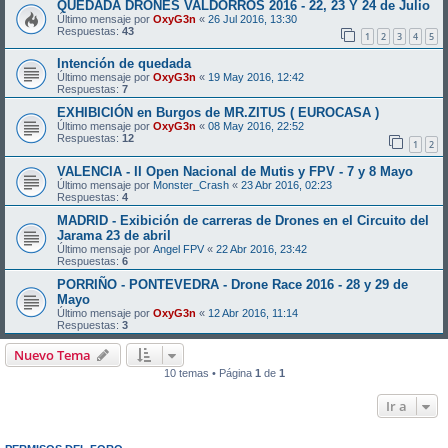
QUEDADA DRONES VALDORROS 2016 - 22, 23 Y 24 de Julio
Último mensaje por
OxyG3n
«
26 Jul 2016, 13:30
Respuestas:
43
1
2
3
4
5
Intención de quedada
Último mensaje por
OxyG3n
«
19 May 2016, 12:42
Respuestas:
7
EXHIBICIÓN en Burgos de MR.ZITUS ( EUROCASA )
Último mensaje por
OxyG3n
«
08 May 2016, 22:52
Respuestas:
12
1
2
VALENCIA - II Open Nacional de Mutis y FPV - 7 y 8 Mayo
Último mensaje por
Monster_Crash
«
23 Abr 2016, 02:23
Respuestas:
4
MADRID - Exibición de carreras de Drones en el Circuito del
Jarama 23 de abril
Último mensaje por
Angel FPV
«
22 Abr 2016, 23:42
Respuestas:
6
PORRIÑO - PONTEVEDRA - Drone Race 2016 - 28 y 29 de
Mayo
Último mensaje por
OxyG3n
«
12 Abr 2016, 11:14
Respuestas:
3
Nuevo Tema
10 temas • Página
1
de
1
Ir a