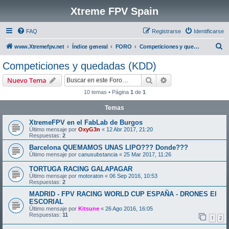
Xtreme FPV Spain
FAQ
Registrarse
Identificarse
B
www.Xtremefpv.net
Índice general
FORO
Competiciones y quedadas (KDD)
u
Competiciones y quedadas (KDD)
s
Buscar
Búsqueda avanzad
Nuevo Tema
c
10 temas • Página
1
de
1
a
Temas
r
XtremeFPV en el FabLab de Burgos
Último mensaje por
OxyG3n
«
12 Abr 2017, 21:20
Respuestas:
2
Barcelona QUEMAMOS UNAS LIPO??? Donde???
Último mensaje por
canusubstancia
«
25 Mar 2017, 11:26
TORTUGA RACING GALAPAGAR
Último mensaje por
motoraton
«
06 Sep 2016, 10:53
Respuestas:
2
MADRID - FPV RACING WORLD CUP ESPAÑA - DRONES El
ESCORIAL
Último mensaje por
Kitsune
«
26 Ago 2016, 16:05
Respuestas:
11
1
2