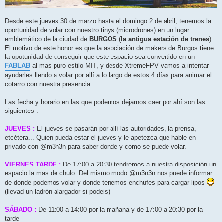
Desde este jueves 30 de marzo hasta el domingo 2 de abril, tenemos la
oportunidad de volar con nuestro tinys (microdrones) en un lugar
emblemático de la ciudad de
BURGOS
(
la antigua estación de trenes
).
El motivo de este honor es que la asociación de makers de Burgos tiene
la opotunidad de conseguir que este espacio sea convertido en un
FABLAB
al mas puro estilo MIT, y desde XtremeFPV vamos a intentar
ayudarles llendo a volar por allí a lo largo de estos 4 días para animar el
cotarro con nuestra presencia.
Las fecha y horario en las que podemos dejarnos caer por ahí son las
siguientes :
JUEVES :
El jueves se pasarán por allí las autoridades, la prensa,
etcétera... Quien pueda estar el jueves y le apetezca que hable en
privado con @m3n3n para saber donde y como se puede volar.
VIERNES TARDE :
De 17:00 a 20:30 tendremos a nuestra disposición un
espacio la mas de chulo. Del mismo modo @m3n3n nos puede informar
de donde podemos volar y donde tenemos enchufes para cargar lipos
(llevad un ladrón alargador si podeis)
SÁBADO :
De 11:00 a 14:00 por la mañana y de 17:00 a 20:30 por la
tarde