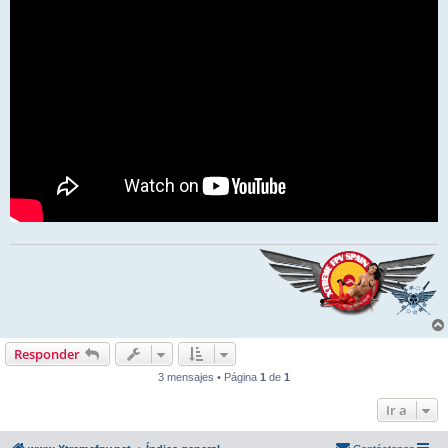
Responder
3 mensajes • Página
1
de
1
Ir a