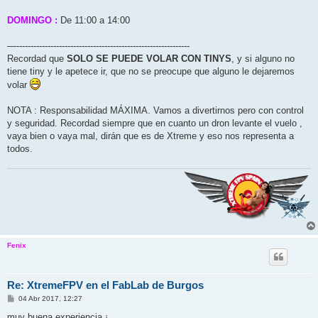
DOMINGO :
De 11:00 a 14:00
—-------------------------------------------------------------
Recordad que
SOLO SE PUEDE VOLAR CON TINYS
, y si alguno no
tiene tiny y le apetece ir, que no se preocupe que alguno le dejaremos
volar
NOTA : Responsabilidad MÁXIMA. Vamos a divertirnos pero con control
y seguridad. Recordad siempre que en cuanto un dron levante el vuelo ,
vaya bien o vaya mal, dirán que es de Xtreme y eso nos representa a
todos.
Fenix
Re: XtremeFPV en el FabLab de Burgos
M
04 Abr 2017, 12:27
e
n
muy buena experiencia ¡