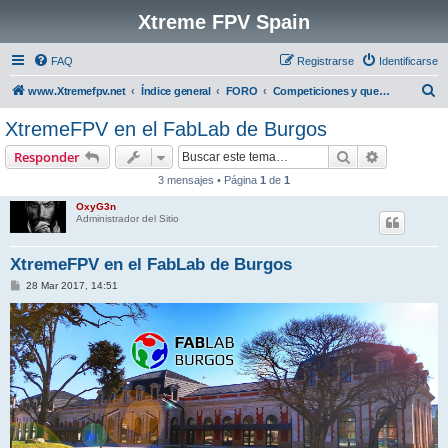
Xtreme FPV Spain
FAQ
Registrarse
Identificarse
B
www.Xtremefpv.net
Índice general
FORO
Competiciones y quedadas (KDD)
u
XtremeFPV en el FabLab de Burgos
s
Buscar
Búsqueda 
Responder
c
3 mensajes • Página
1
de
1
a
OxyG3n
r
Administrador del Sitio
XtremeFPV en el FabLab de Burgos
M
28 Mar 2017, 14:51
e
n
s
a
j
e