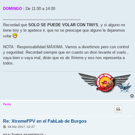
DOMINGO :
De 11:00 a 14:00
—-------------------------------------------------------------
Recordad que
SOLO SE PUEDE VOLAR CON TINYS
, y si alguno no
tiene tiny y le apetece ir, que no se preocupe que alguno le dejaremos
volar
NOTA : Responsabilidad MÁXIMA. Vamos a divertirnos pero con control
y seguridad. Recordad siempre que en cuanto un dron levante el vuelo ,
vaya bien o vaya mal, dirán que es de Xtreme y eso nos representa a
todos.
Fenix
Re: XtremeFPV en el FabLab de Burgos
M
04 Abr 2017, 12:27
e
n
muy buena experiencia ¡