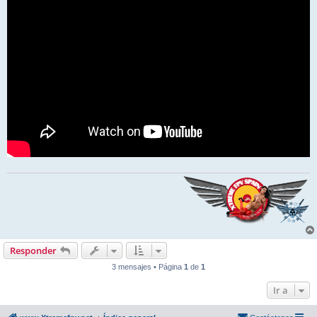
Responder
3 mensajes • Página
1
de
1
Ir a