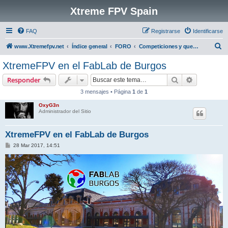
Xtreme FPV Spain
FAQ
Registrarse
Identificarse
B
www.Xtremefpv.net
Índice general
FORO
Competiciones y quedadas (KDD)
u
XtremeFPV en el FabLab de Burgos
s
Buscar
Búsqueda 
Responder
c
3 mensajes • Página
1
de
1
a
OxyG3n
r
Administrador del Sitio
XtremeFPV en el FabLab de Burgos
M
28 Mar 2017, 14:51
e
n
s
a
j
e