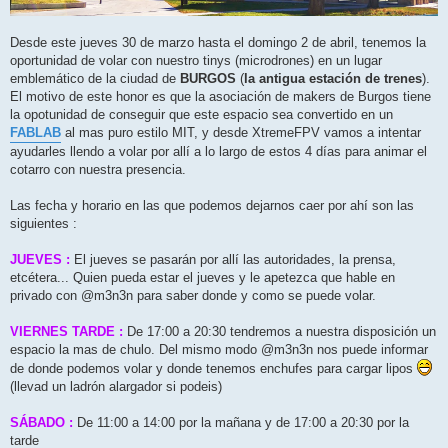
Desde este jueves 30 de marzo hasta el domingo 2 de abril, tenemos la
oportunidad de volar con nuestro tinys (microdrones) en un lugar
emblemático de la ciudad de
BURGOS
(
la antigua estación de trenes
).
El motivo de este honor es que la asociación de makers de Burgos tiene
la opotunidad de conseguir que este espacio sea convertido en un
FABLAB
al mas puro estilo MIT, y desde XtremeFPV vamos a intentar
ayudarles llendo a volar por allí a lo largo de estos 4 días para animar el
cotarro con nuestra presencia.
Las fecha y horario en las que podemos dejarnos caer por ahí son las
siguientes :
JUEVES :
El jueves se pasarán por allí las autoridades, la prensa,
etcétera... Quien pueda estar el jueves y le apetezca que hable en
privado con @m3n3n para saber donde y como se puede volar.
VIERNES TARDE :
De 17:00 a 20:30 tendremos a nuestra disposición un
espacio la mas de chulo. Del mismo modo @m3n3n nos puede informar
de donde podemos volar y donde tenemos enchufes para cargar lipos
(llevad un ladrón alargador si podeis)
SÁBADO :
De 11:00 a 14:00 por la mañana y de 17:00 a 20:30 por la
tarde