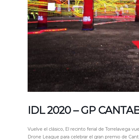
IDL 2020 – GP CANTA
Vuelve el clásico, El recinto ferial de Torrelavega v
Drone League para celebrar el gran premio de Canta