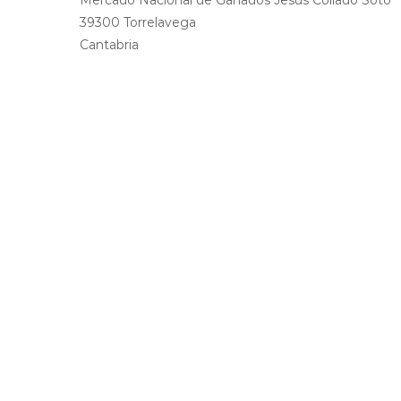
Mercado Nacional de Ganados Jesús Collado Soto
39300 Torrelavega
Cantabria