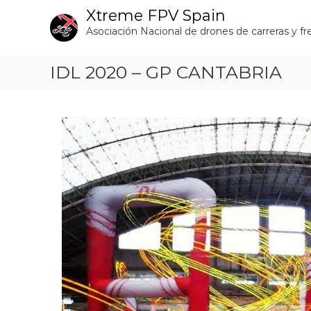
S
Xtreme FPV Spain
a
Asociación Nacional de drones de carreras y fr
l
t
a
IDL 2020 – GP CANTABRIA
r
a
l
c
o
n
t
e
n
i
d
o