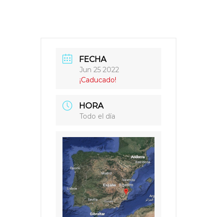
v
í
d
e
o
FECHA
Jun 25 2022
¡Caducado!
HORA
Todo el día