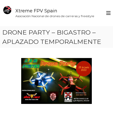
S
a
Xtreme FPV Spain
l
Asociación Nacional de drones de carreras y freestyle
t
a
r
DRONE PARTY – BIGASTRO –
a
l
APLAZADO TEMPORALMENTE
c
o
n
t
e
n
i
d
o