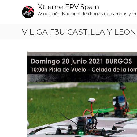
S
Xtreme FPV Spain
a
Asociación Nacional de drones de carreras y fr
l
t
a
V LIGA F3U CASTILLA Y LEON
r
a
l
c
o
n
t
e
n
i
d
o